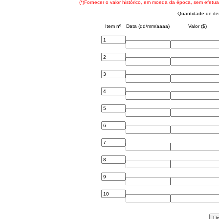
(*)Fornecer o valor histórico, em moeda da época, sem efetua
Quantidade de it
Item nº
Data (dd/mm/aaaa)
Valor ($)