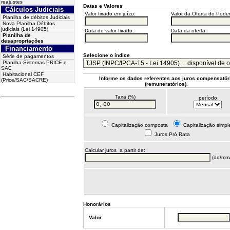
reajustes
Datas e Valores
Cálculos Judiciais
Valor fixado em juízo:
Valor da Oferta do Poder
Planilha de débitos Judiciais
Nova Planilha Débitos
judiciais (Lei 14905)
Data do valor fixado:
Data da oferta:
Planilha de
desapropriações
Financiamento
Selecione o índice
Série de pagamentos
Planilha-Sistemas PRICE e
SAC
Habitacional CEF
Informe os dados referentes aos juros compensatór
(Price/SAC/SACRE)
(remuneratórios).
Taxa (%)
período
Capitalização composta
Capitalização simpl
Juros Pró Rata
Calcular juros a partir de:
(dd/mm
Honorários
Valor