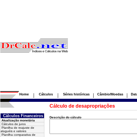
Home
Cálculos
Séries históricas
Câmbio/Moedas
Dat
Cálculo de desapropriações
Cálculos Financeiros
Descrição do cálculo
Atualização monetária
Cálculos de juros
Planilha de reajuste de
aluguéis e valores
Planilha comparativa de